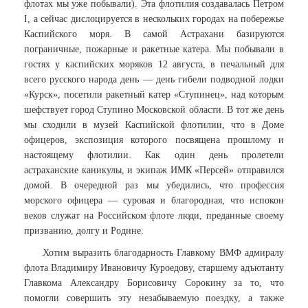
флотах мы уже побывали). Эта флотилия создавалась Петром
I, а сейчас дислоцируется в нескольких городах на побережье
Каспийского моря. В самой Астрахани базируются
пограничные, пожарные и ракетные катера. Мы побывали в
гостях у каспийских моряков 12 августа, в печальный для
всего русского народа день — день гибели подводной лодки
«Курск», посетили ракетный катер «Ступинец», над которым
шефствует город Ступино Московской области. В тот же день
мы сходили в музей Каспийской флотилии, что в Доме
офицеров, экспозиция которого посвящена прошлому и
настоящему флотилии. Как один день пролетели
астраханские каникулы, и экипаж ИМК «Персей» отправился
домой. В очередной раз мы убедились, что профессия
морского офицера — суровая и благородная, что испокон
веков служат на Российском флоте люди, преданные своему
призванию, долгу и Родине.
Хотим выразить благодарность Главкому ВМФ адмиралу
флота Владимиру Ивановичу Куроедову, старшему адъютанту
Главкома Александру Борисовичу Сорокину за то, что
помогли совершить эту незабываемую поездку, а также