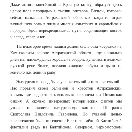
Даже лотос, занесённый в Красную книгу, образует здесь
целые поля площадью в тысячи гектаров. Регион, который
сейчас называют Астраханской областью, когда-то играл
важнейшую роль в жизни многих азиатских и европейских
народов. Здесь перекрещивались пути, соединяющие восток
и запад, север и юг.
На некоторое время нашим домом стала база «Бережок» в
Камызякском районе Астраханской области, где несколько
дней мы наслаждались хорошей погодой, купались в великой
русской реке Волге, поедали сладкие арбузы и дыни и,
конечно же, ловили рыбу.
Экскурсия в город была увлекательной и познавательной.
Нас поразил своей белизной и красотой Астраханский
кремль, где надвратная колокольня наклонена как Пизанская
башня. А сколько интересных исторических фактов мы
узнали от нашего экскурсовода, капитана III ранга
Святослава Павловича Гаврилова. Но главной целью
«персеевцев» было посещение Краснознамённой Каспийской
флотилии (ведь на Балтийском. Северном, черноморском