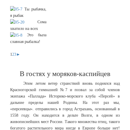
Ты рыбачка,
я рыбак
Сома
хватило на всех
Это была
славная рыбалка!
1
2
3
►
В гостях у моряков-каспийцев
Этим летом ветер странствий вновь поднялся над
Красногорской гимназией №7 и позвал за собой членов
экипажа «Паллада» Историко-морского клуба «Персей» в
дальние пределы нашей Родины. На этот раз мы,
«персеевцы». отправились в город Астрахань, основанный в
1558 году. Он находится в дельте Волги, в одном из
живописнейших мест России. Такого множества птиц, такого
богатого растительного мира нигде в Европе больше нет!