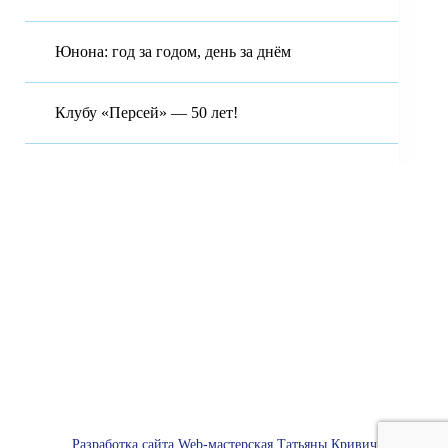
Юнона: год за годом, день за днём
Клубу «Персей» — 50 лет!
Московская область Городской округ Красногорск. Муниципальное
бюджетное общеобразовательное учреждение гимназия №7 имени
Д.П. Яковлева.
143402 Московская область, г.о. Красногорск, ул. Чайковского, д.
12-А Муниципальное бюджетное образовательное учреждение
гимназия №7 имени Д.П, Яковлева.
Будем благодарны за любую помощь, обращайтесь в клуб
© Все права защищены. 2017
Разработка сайта Web-мастерская Татьяны Кривич