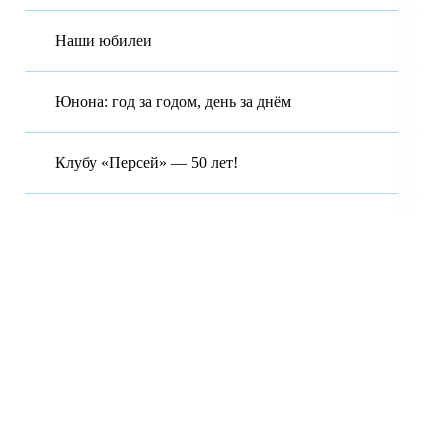
Наши юбилеи
Юнона: год за годом, день за днём
Клубу «Персей» — 50 лет!
Московская область Городской округ Красногорск. Муниципальное
бюджетное общеобразовательное учреждение гимназия №7 имени
Д.П. Яковлева.
143402 Московская область, г.о. Красногорск, ул. Чайковского, д.
12-А Муниципальное бюджетное образовательное учреждение
гимназия №7 имени Д.П, Яковлева.
Будем благодарны за любую помощь, обращайтесь в клуб
© Все права защищены. 2017