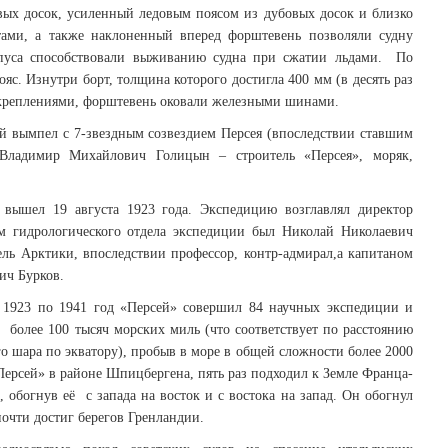
вых досок, усиленный ледовым поясом из дубовых досок и близко
ами, а также наклоненный вперед форштевень позволяли судну
рпуса способствовали выживанию судна при сжатии льдами. По
с. Изнутри борт, толщина которого достигла 400 мм (в десять раз
 креплениями, форштевень оковали железными шинами.
й вымпел с 7-звездным созвездием Персея (впоследствии ставшим
ладимир Михайлович Голицын – строитель «Персея», моряк,
вышел 19 августа 1923 года. Экспедицию возглавлял директор
м гидрологического отдела экспедиции был Николай Николаевич
ель Арктики, впоследствии профессор, контр-адмирал,а капитаном
ич Бурков.
 1923 по 1941 год «Персей» совершил 84 научных экспедиции и
 более 100 тысяч морских миль (что соответствует по расстоянию
о шара по экватору), пробыв в море в общей сложности более 2000
«Персей» в районе Шпицбергена, пять раз подходил к Земле Франца-
 обогнув её с запада на восток и с востока на запад. Он обогнул
почти достиг берегов Гренландии.