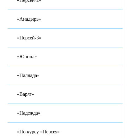
«Персей-2»
«Анадырь»
«Персей-3»
«Юнона»
«Паллада»
«Варяг»
«Надежда»
«По курсу «Персея»