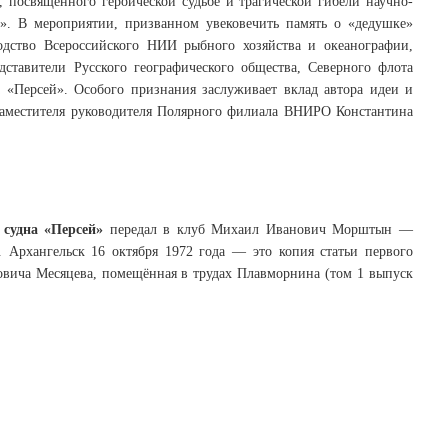
, посвящённого героической судьбе и трагической гибели научно-
й». В мероприятии, призванном увековечить память о «дедушке»
одство Всероссийского НИИ рыбного хозяйства и океанографии,
тавители Русского географического общества, Северного флота
«Персей». Особого признания заслуживает вклад автора идеи и
заместителя руководителя Полярного филиала ВНИРО Константина
 судна «Персей»
передал в клуб Михаил Иванович Морштын —
 Архангельск 16 октября 1972 года — это копия статьи первого
вича Месяцева, помещённая в трудах Плавморнина (том 1 выпуск