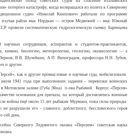
адиосвязью поход советских судов на спасение итальянских
я» потерпел катастрофу, когда возвращался из полета к Северному
едиционное судно «Николай Книпович» работали по программе
да, изучая район мыс Нордкап — остров Медвежий — мыс Южный
ССР провели систематическую гидрологическую съемку Баренцева
 научных сотрудников, аспирантов и студентов-практикантов,
у, химию, биологию, метеорологию, геологию, океанологию — а
Зернов, В.В. Шулейкин, А.П. Виноградов, профессора Н.Н. Зубов,
ич и другие.
ерсей», как и другие промысловые и научные суда, мобилизовали.
 июля 1941 года при выполнении задания – перевозки воинских
 в Мотовском заливе (Губа Эйна) п-ова Рыбачий. Корпус «Персея»
ачестве основания для причала, на который доставлялись военные
сле войны ещё около 15 лет рыбакам Мурмана, пока силы природы:
 не разрушили его – славного, доблестного, бессловесного героя
о сей день.
сейна Северного Ледовитого океана «Персеем» советская наука
океана.