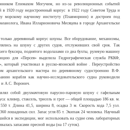
енником Епимахом Могучим, но из-за революционных событий
 в 1920 году недостроенный корпус в 1922 году Советом Труда и
 морскому научному институту (Плавморнин) и достроен под
океанолога, Ивана Илларионовича Месяцева в городе Архангельске
, только деревянный корпус шхуны. Все оборудование, механизмы,
влялись на шхуну с других судов, отслуживших свой срок. Так
его буксира, поднятого водолазами со дна бухты, рулевую машину
нцию для «Персея» выделила Гидрографическая служба РККФ,
 который участвовал в русско-японской войне . Переустройство
ом архангельского мастера по деревянному судостроению В.Ф.
анию корабля как научно-исследовательского судна руководили
 и А.С. Воронич.
авлял собой двухмачтовую парусно-паровую шхуну с гафельным
: кливер, стаксель, трисель и грот — общей площадью 186 кв. м.
0 т. Длина 41,5, ширина 8, осадка 3 м. Скорость хода 7,5 узл.
60 лошадиных сил. Запас угля 85 т. Экипаж 24 человека. Научный
вшийся в экспедиции, мог использовать на судне семь лабораторных
алась запасами пресной воды (на 17 суток).