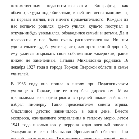
потомственным педагогом-географом. Биография, как
обычно, скудна подробностями, в ней нет места эмоциям, и,
на первый взгляд, нет ничего примечательного. Каждый из
нас когда-то родился, где-то учился, куда-то поступал и
откуда-нибудь увольнялся, обзаводился семьей и детьми. Да и
профессия у нее была очень распространенная. Но тем
удивительнее судьба учителя, что, идя проторенной дорогой,
ему удается открывать свои собственные «америки», ранее
никем не замеченные. Татьяна Михайловна родилась 16
декабря 1927 года в городе Торжок Тверской области в семье
учителей.
В 1935 году она пошла в школу при Педагогическом
училище в Торжке, где ее отец был директором. Мама
преподавала географию рядом в средней школе. 5-й класс
избрал пионерку Таню председателем совета отряда.
Счастливое детство закончилось в один день. Вместо
экспресса, ожидающего отправления к теплому морю, летом
1941 года школьников у перрона ждал военный эшелон.
Эвакуация в село Иваньково Ярославской области. При
первой возможности Тихомировы вернутся домой, ведь