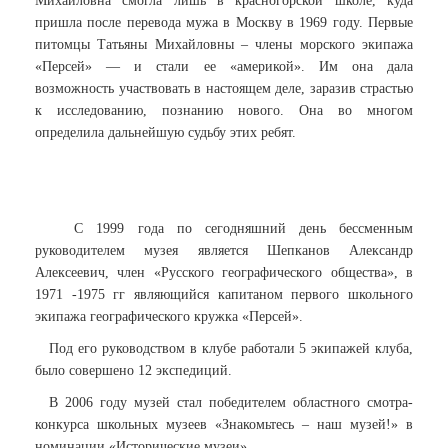
Михайловна смогла лишь в красногорской школе, куда
пришла после перевода мужа в Москву в 1969 году. Первые
питомцы Татьяны Михайловны – члены морского экипажа
«Персей» — и стали ее «америкой». Им она дала
возможность участвовать в настоящем деле, заразив страстью
к исследованию, познанию нового. Она во многом
определила дальнейшую судьбу этих ребят.
С 1999 года по сегодняшний день бессменным
руководителем музея является Шепканов Александр
Алексеевич, член «Русского географического общества», в
1971 -1975 гг являющийся капитаном первого школьного
экипажа географического кружка «Персей».
Под его руководством в клубе работали 5 экипажей клуба,
было совершено 12 экспедиций.
В 2006 году музей стал победителем областного смотра-
конкурса школьных музеев «Знакомьтесь – наш музей!» в
номинации «Исторические музеи».