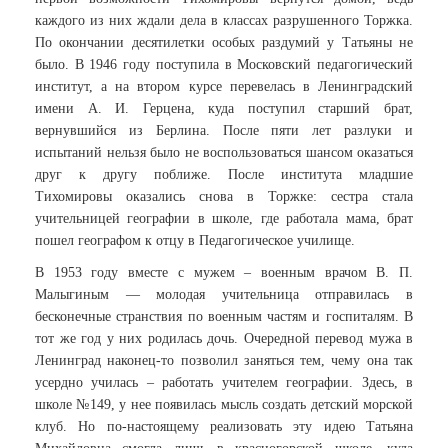
каждого из них ждали дела в классах разрушенного Торжка.
По окончании десятилетки особых раздумий у Татьяны не
было. В 1946 году поступила в Московский педагогический
институт, а на втором курсе перевелась в Ленинградский
имени А. И. Герцена, куда поступил старший брат,
вернувшийся из Берлина. После пяти лет разлуки и
испытаний нельзя было не воспользоваться шансом оказаться
друг к другу поближе. После института младшие
Тихомировы оказались снова в Торжке: сестра стала
учительницей географии в школе, где работала мама, брат
пошел географом к отцу в Педагогическое училище.
В 1953 году вместе с мужем – военным врачом В. П.
Малыгиным — молодая учительница отправилась в
бесконечные странствия по военным частям и госпиталям. В
тот же год у них родилась дочь. Очередной перевод мужа в
Ленинград наконец-то позволил заняться тем, чему она так
усердно училась – работать учителем географии. Здесь, в
школе №149, у нее появилась мысль создать детский морской
клуб. Но по-настоящему реализовать эту идею Татьяна