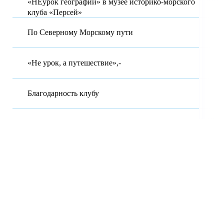
«НЕурок географии» в музее историко-морского
клуба «Персей»
По Северному Морскому пути
«Не урок, а путешествие»,-
Благодарность клубу
Московская область Городской округ Красногорск. Муниципальное
бюджетное общеобразовательное учреждение гимназия №7 имени
Д.П. Яковлева.
143402 Московская область, г.о. Красногорск, ул. Чайковского, д.
12-А Муниципальное бюджетное образовательное учреждение
гимназия №7 имени Д.П, Яковлева.
Будем благодарны за любую помощь, обращайтесь в клуб