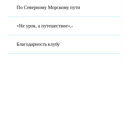
По Северному Морскому пути
«Не урок, а путешествие»,-
Благодарность клубу
Московская область Городской округ Красногорск. Муниципальное
бюджетное общеобразовательное учреждение гимназия №7 имени
Д.П. Яковлева.
143402 Московская область, г.о. Красногорск, ул. Чайковского, д.
12-А Муниципальное бюджетное образовательное учреждение
гимназия №7 имени Д.П, Яковлева.
Будем благодарны за любую помощь, обращайтесь в клуб
© Все права защищены. 2017